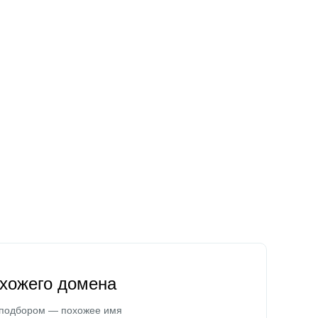
охожего домена
 подбором — похожее имя