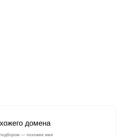
охожего домена
 подбором — похожее имя