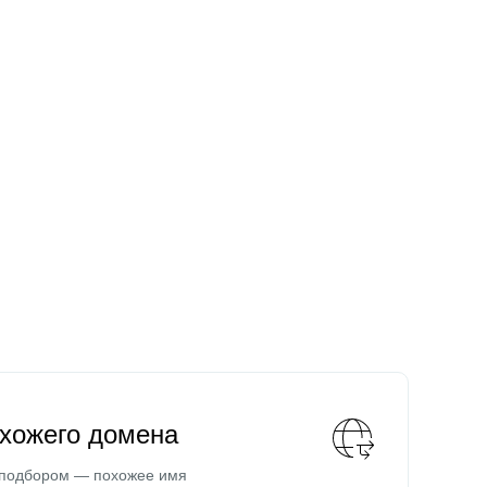
охожего домена
 подбором — похожее имя