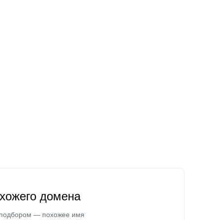
охожего домена
 подбором — похожее имя