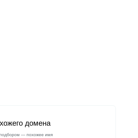
охожего домена
 подбором — похожее имя