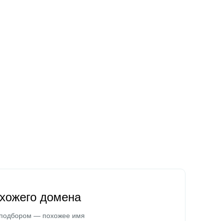
охожего домена
 подбором — похожее имя