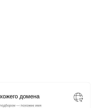
охожего домена
 подбором — похожее имя