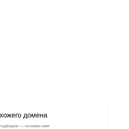
охожего домена
 подбором — похожее имя