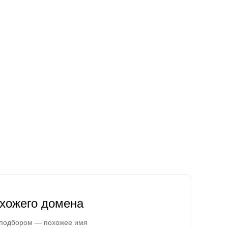
охожего домена
 подбором — похожее имя