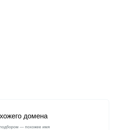
охожего домена
 подбором — похожее имя