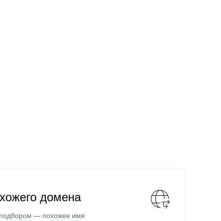
охожего домена
 подбором — похожее имя