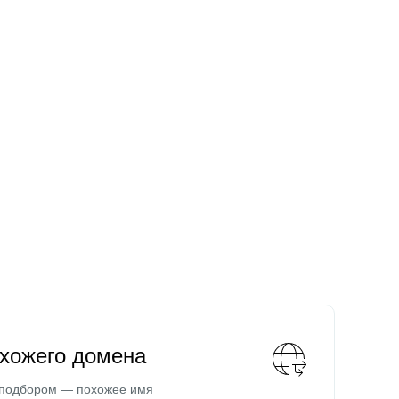
охожего домена
 подбором — похожее имя