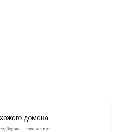
охожего домена
 подбором — похожее имя