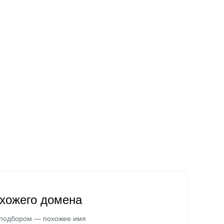
охожего домена
 подбором — похожее имя