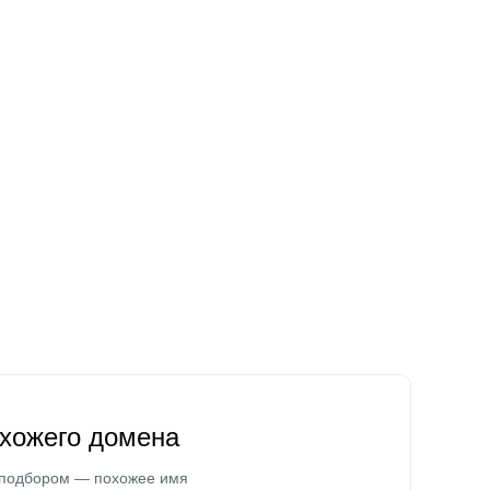
охожего домена
 подбором — похожее имя