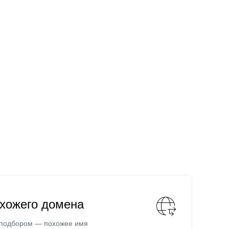
охожего домена
 подбором — похожее имя