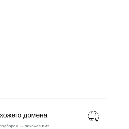
охожего домена
 подбором — похожее имя