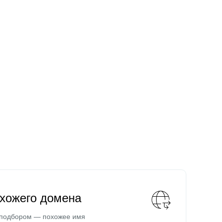
охожего домена
 подбором — похожее имя