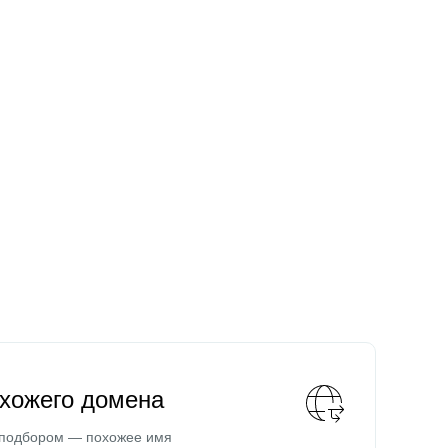
охожего домена
 подбором — похожее имя