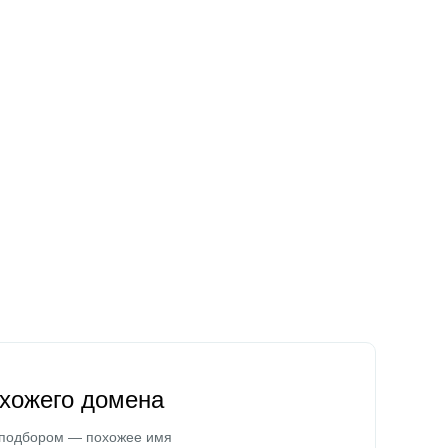
охожего домена
 подбором — похожее имя