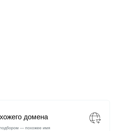
охожего домена
 подбором — похожее имя